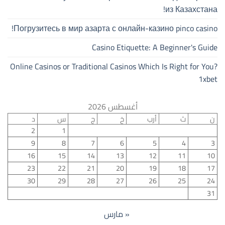
из Казахстана!
Погрузитесь в мир азарта с онлайн-казино pinco casino!
Casino Etiquette: A Beginner's Guide
Online Casinos or Traditional Casinos Which Is Right for You?
1xbet
أغسطس 2026
ن
ث
أرب
خ
ج
س
د
2
1
9
8
7
6
5
4
3
16
15
14
13
12
11
10
23
22
21
20
19
18
17
30
29
28
27
26
25
24
31
« مارس