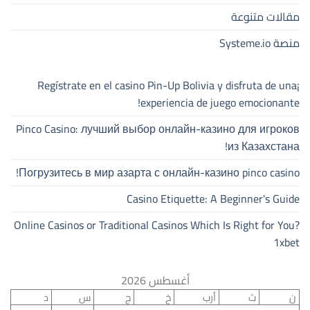
مقالات متنوعة
منصة Systeme.io
¡Regístrate en el casino Pin-Up Bolivia y disfruta de una
experiencia de juego emocionante!
Pinco Casino: лучший выбор онлайн-казино для игроков
из Казахстана!
Погрузитесь в мир азарта с онлайн-казино pinco casino!
Casino Etiquette: A Beginner's Guide
Online Casinos or Traditional Casinos Which Is Right for You?
1xbet
أغسطس 2026
ن
ث
أرب
خ
ج
س
د