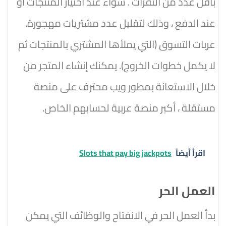
بأقل عدد من النقرات . سواء عند اختيار المنتجات أو
عند الدفع ، وذلك لتقليل عدد مشتريات مهجورة.
عربات التسوق (التي يملأها المشتري بالمنتجات ثم
لا يكمل خطوات الخروج). يمكنك إنشاء المتجر من
خلال الاستعانة بمطور ويب محترف على منصة
مستقلة ، أكبر منصة عربية لحسابهم الخاص.
اقرأ أيضاً
Slots that pay big jackpots
العمل الحر
بدأ العمل الحر في الانفتاح والوظائف التي يمكن