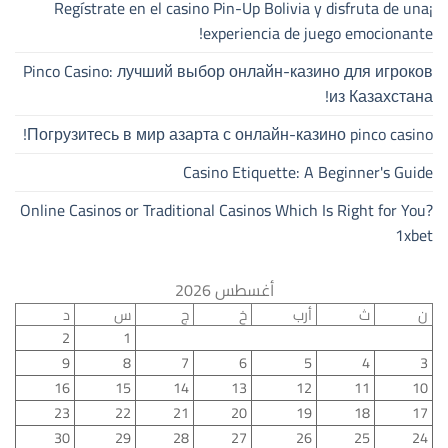
¡Regístrate en el casino Pin-Up Bolivia y disfruta de una
experiencia de juego emocionante!
Pinco Casino: лучший выбор онлайн-казино для игроков
из Казахстана!
Погрузитесь в мир азарта с онлайн-казино pinco casino!
Casino Etiquette: A Beginner's Guide
Online Casinos or Traditional Casinos Which Is Right for You?
1xbet
أغسطس 2026
ن
ث
أرب
خ
ج
س
د
2
1
9
8
7
6
5
4
3
16
15
14
13
12
11
10
23
22
21
20
19
18
17
30
29
28
27
26
25
24