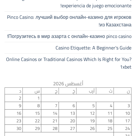
experiencia de juego emocionante!
Pinco Casino: лучший выбор онлайн-казино для игроков
из Казахстана!
Погрузитесь в мир азарта с онлайн-казино pinco casino!
Casino Etiquette: A Beginner's Guide
Online Casinos or Traditional Casinos Which Is Right for You?
1xbet
أغسطس 2026
ن
ث
أرب
خ
ج
س
د
2
1
9
8
7
6
5
4
3
16
15
14
13
12
11
10
23
22
21
20
19
18
17
30
29
28
27
26
25
24
31