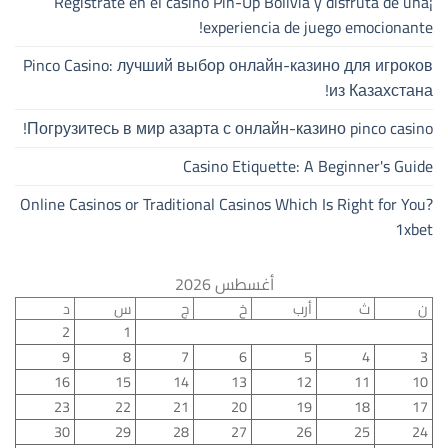
¡Regístrate en el casino Pin-Up Bolivia y disfruta de una
experiencia de juego emocionante!
Pinco Casino: лучший выбор онлайн-казино для игроков
из Казахстана!
Погрузитесь в мир азарта с онлайн-казино pinco casino!
Casino Etiquette: A Beginner's Guide
Online Casinos or Traditional Casinos Which Is Right for You?
1xbet
أغسطس 2026
ن
ث
أرب
خ
ج
س
د
2
1
9
8
7
6
5
4
3
16
15
14
13
12
11
10
23
22
21
20
19
18
17
30
29
28
27
26
25
24