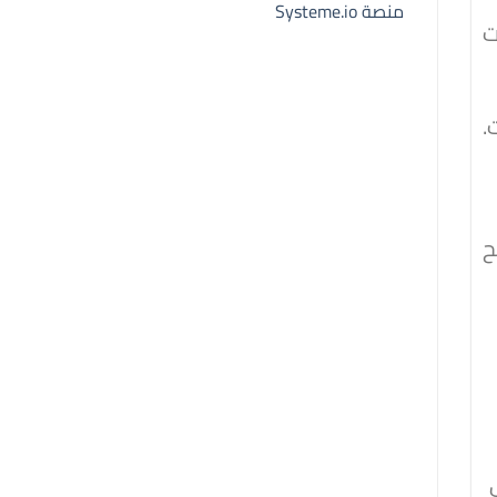
منصة Systeme.io
ت
.
ح