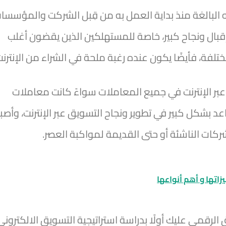
 البالغة منذ بداية العمل به من قِبل الشركت والمؤسسا
إقبال ونجاح كبير، خاصة للمستهلكين الذين يقضون أغلب
لفة، فأيضًا يكون عنده رغبة ملحة في الشراء من الإنترنت
 عبر الإنترنت في جميع المعاملات سواءً كانت معاملات
عد بشكل كبير في تطوير ونجاح التسويق عبر الإنترنت، وأصب
كات الناشئة أو حتى القديمة لمواكبة العصر.
زاتها و أهم أنواعها
لرقمي عليك أولًا بدراسة استراتيجية التسويق الالكتروني